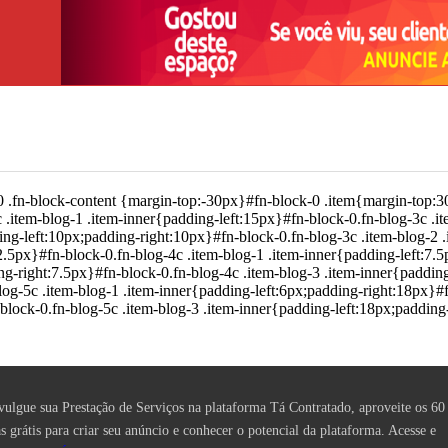
 .fn-block-content {margin-top:-30px}#fn-block-0 .item{margin-top:30
 .item-blog-1 .item-inner{padding-left:15px}#fn-block-0.fn-blog-3c .i
ing-left:10px;padding-right:10px}#fn-block-0.fn-blog-3c .item-blog-2 
2.5px}#fn-block-0.fn-blog-4c .item-blog-1 .item-inner{padding-left:7.
ng-right:7.5px}#fn-block-0.fn-blog-4c .item-blog-3 .item-inner{paddin
og-5c .item-blog-1 .item-inner{padding-left:6px;padding-right:18px}#f
block-0.fn-blog-5c .item-blog-3 .item-inner{padding-left:18px;padding
vulgue sua Prestação de Serviços na plataforma Tá Contratado, aproveite os 60
as grátis para criar seu anúncio e conhecer o potencial da plataforma. Acesse e